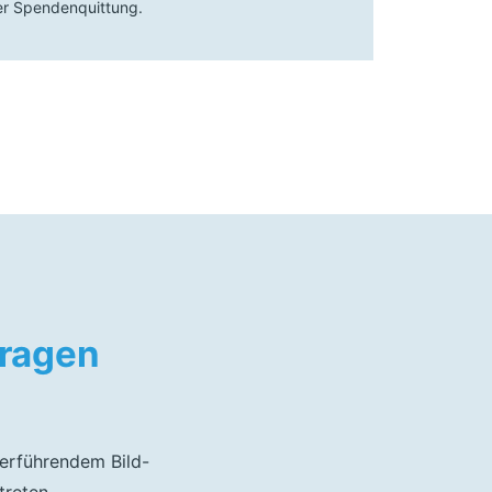
ner Spendenquittung.
fragen
terführendem Bild-