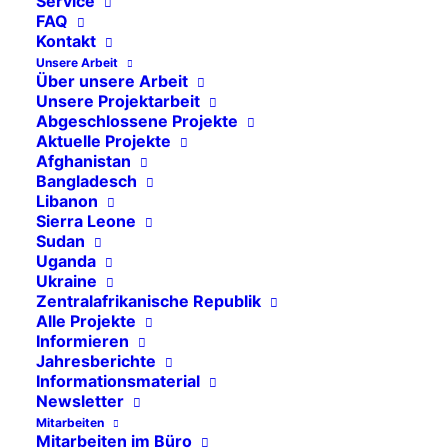
Service
FAQ
Kontakt
Unsere Arbeit
Über unsere Arbeit
Unsere Projektarbeit
Abgeschlossene Projekte
Aktuelle Projekte
Afghanistan
Bangladesch
Libanon
Sierra Leone
Sudan
Uganda
Ukraine
Zentralafrikanische Republik
13. November 2025
Alle Projekte
Filmabend in Köln –
Informieren
Jahresberichte
Sudan: Ein
Informationsmaterial
Krankenhaus im
Newsletter
Mitarbeiten
Schatten des Krieges
Mitarbeiten im Büro