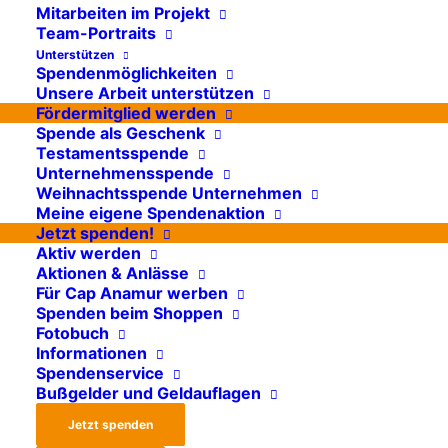
Mitarbeiten im Projekt
Wir laden herzlich zu unserem
Team-Portraits
Filmabend am 11. Dezember 2025 in
Unterstützen
Spendenmöglichkeiten
Köln mit anschließenden Filmgespräch
Unsere Arbeit unterstützen
ein.
Fördermitglied werden
Spende als Geschenk
Testamentsspende
Weiterlesen
Unternehmensspende
Weihnachtsspende Unternehmen
Meine eigene Spendenaktion
Jetzt spenden!
Aktiv werden
Aktionen & Anlässe
Für Cap Anamur werben
SUDAN
EVENTS
Spenden beim Shoppen
Fotobuch
Informationen
Spendenservice
Bußgelder und Geldauflagen
Jetzt spenden