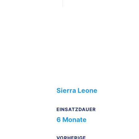
Freudenthal
ALTER
36 Jahre
BERUF
Kinderkardiologin
EINSATZLAND
Sierra Leone
EINSATZDAUER
6 Monate
VORHERIGE