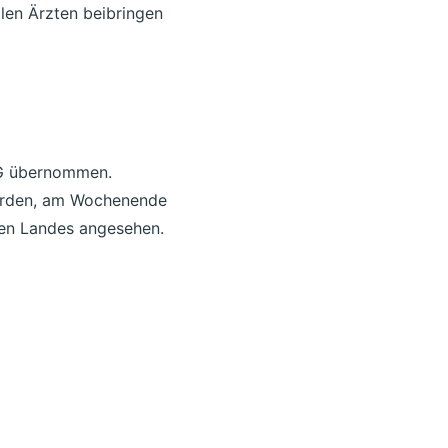
len Ärzten beibringen
 WG übernommen.
 wurden, am Wochenende
gen Landes angesehen.