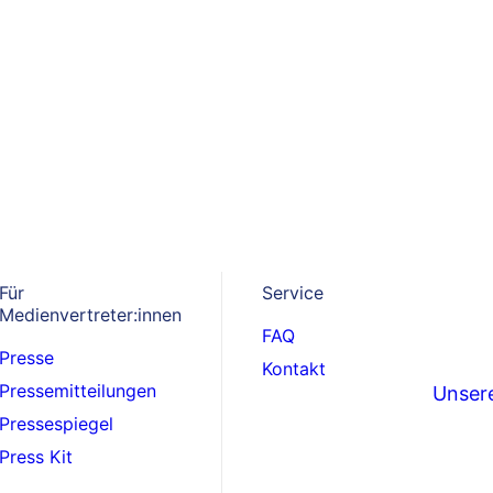
iologin
Für
Service
Medienvertreter:innen
FAQ
Presse
Kontakt
Pressemitteilungen
Unsere
Pressespiegel
NAME
Press Kit
Dr. Noa Judith