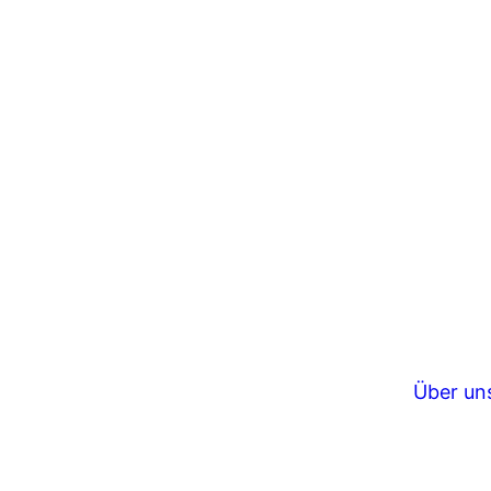
DR. NOA JUDITH FR
Im Eins
in Sier
Über un