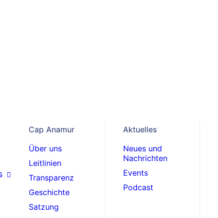
EUDENTHAL
atz als Kinderkard
ra Leone
Cap Anamur
Aktuelles
Über uns
Neues und
Nachrichten
Leitlinien
Events
s
Transparenz
Podcast
Geschichte
Satzung