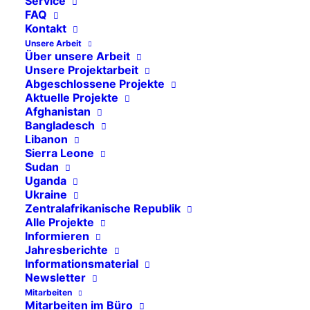
Service
FAQ
Kontakt
Unsere Arbeit
Über unsere Arbeit
Unsere Projektarbeit
Abgeschlossene Projekte
Die Prinzipien zum Umgang
Aktuelle Projekte
Afghanistan
mit unseren Finanzen
Bangladesch
Libanon
Sierra Leone
Sudan
Uganda
Ukraine
Zentralafrikanische Republik
Alle Projekte
Informieren
Jahresberichte
Informationsmaterial
Unabhängige Prüfung
Newsletter
Mitarbeiten
Mitarbeiten im Büro
Unser Finanzsystem wird jährlich einer