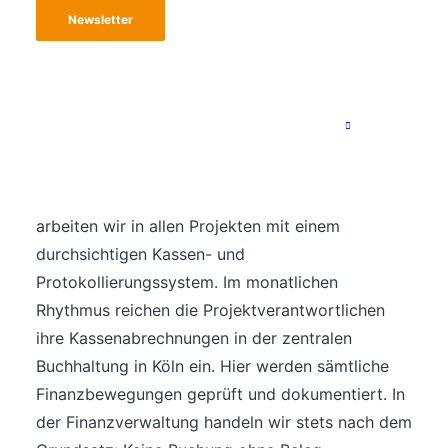
Newsletter
Keine Buchung ohne Beleg
Mit der Annahme von Spenden übernehmen wir
die Verantwortung, die Gelder sinnvoll und
effektiv einzusetzen. Um jederzeit Kontrolle über
eingehende und ausgegebene Mittel zu haben,
arbeiten wir in allen Projekten mit einem
durchsichtigen Kassen- und
Protokollierungssystem. Im monatlichen
Rhythmus reichen die Projektverantwortlichen
ihre Kassenabrechnungen in der zentralen
Buchhaltung in Köln ein. Hier werden sämtliche
Finanzbewegungen geprüft und dokumentiert. In
der Finanzverwaltung handeln wir stets nach dem