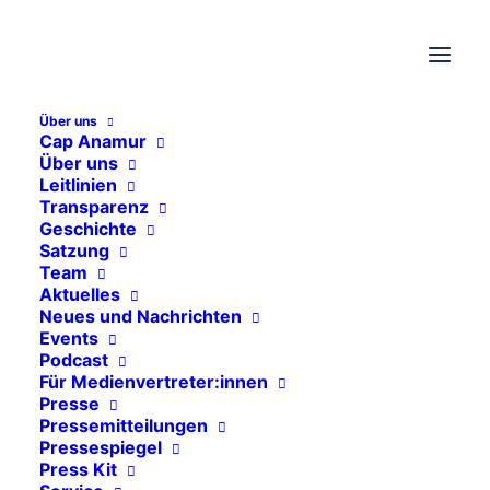
Über uns
Cap Anamur
Über uns
Leitlinien
Transparenz
Geschichte
Satzung
Team
Aktuelles
Neues und Nachrichten
ÜBER UNS
Events
Podcast
Finanzen unserer
Für Medienvertreter:innen
Presse
Organisation
Pressemitteilungen
Pressespiegel
Press Kit