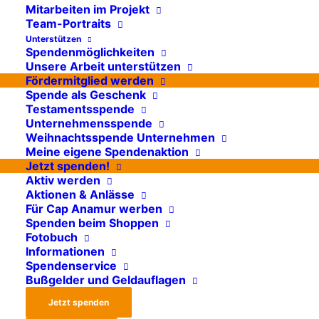
Mitarbeiten im Projekt
unabhängigen Wirtschaftsprüfung unterzogen.
Team-Portraits
Dabei werden einzelne Projekte und die zentrale
Unterstützen
Spendenmöglichkeiten
Buchhaltung genau unter die Lupe genommen.
Unsere Arbeit unterstützen
Neben der Stimmigkeit der Abrechnung werden
Fördermitglied werden
Spende als Geschenk
hier auch die Transparenz und
Testamentsspende
Nachvollziehbarkeit der internen Abläufe
Unternehmensspende
bewertet. Wie bisher in jedem Jahr hat unser
Weihnachtsspende Unternehmen
Meine eigene Spendenaktion
Finanzwesen auch die Prüfung für 2024
Jetzt spenden!
bestanden und uns erneut den uneingeschränkten
Aktiv werden
Aktionen & Anlässe
Bestätigungsvermerk eingebracht.
Für Cap Anamur werben
Spenden beim Shoppen
Fotobuch
Informationen
Spendenservice
Bußgelder und Geldauflagen
Jetzt spenden