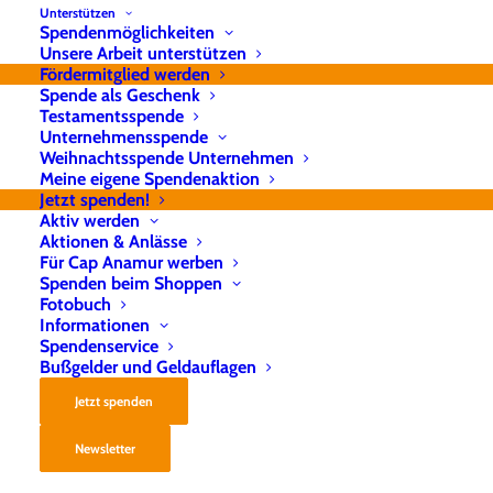
Unterstützen
Spendenmöglichkeiten
Unsere Arbeit unterstützen
Fördermitglied werden
Spende als Geschenk
Testamentsspende
Unternehmensspende
Weihnachtsspende Unternehmen
Meine eigene Spendenaktion
Elfenbeinküste
Jetzt spenden!
Aktiv werden
Aktionen & Anlässe
Für Cap Anamur werben
Spenden beim Shoppen
Fotobuch
Informationen
Spendenservice
Bußgelder und Geldauflagen
Jetzt spenden
Newsletter