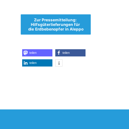
Zur Pressemitteilung: 
Hilfsgüterlieferungen für 
die Erdbebenopfer in Aleppo
teilen
teilen
teilen