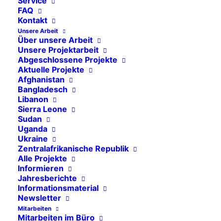
Service
Uganda
FAQ
Kontakt
Ukraine
Unsere Arbeit
Über unsere Arbeit
Mosambik
Unsere Projektarbeit
Afghanistan
Abgeschlossene Projekte
Aktuelle Projekte
Libanon
Afghanistan
Bangladesch
Bangladesch
Libanon
Sierra Leone
Sierra Leone
Sudan
Sudan
Uganda
Ukraine
Zentralafrikanische Republik
Zentralafrikanische Republik
Alle Projekte
Informieren
Jahresberichte
Informationsmaterial
Newsletter
13. Februar 2023
Pressemitteilungen
Mitarbeiten
Mitarbeiten im Büro