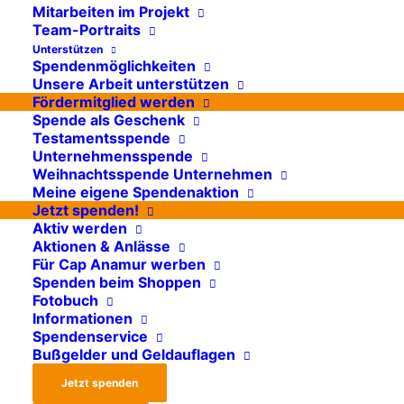
Hilfsgüterlieferungen
Mitarbeiten im Projekt
Team-Portraits
für die
Unterstützen
Spendenmöglichkeiten
Erdbebenopfer in
Unsere Arbeit unterstützen
Fördermitglied werden
Aleppo
Spende als Geschenk
Testamentsspende
Unternehmensspende
Unmittelbar nach dem
Weihnachtsspende Unternehmen
verheerenden Erdbeben in
Meine eigene Spendenaktion
Jetzt spenden!
der Türkei und Syrien im
Aktiv werden
Februar 2023 hat Cap
Aktionen & Anlässe
Für Cap Anamur werben
Anamur / Deutsche Not-
Spenden beim Shoppen
Ärzte e.V. Hilfsgüter für die
Fotobuch
Erdbebenopfer nach Aleppo
Informationen
Spendenservice
geliefert.
Bußgelder und Geldauflagen
Jetzt spenden