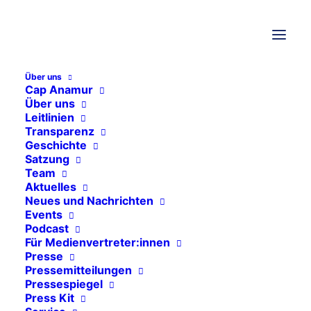
Über uns
THEMEN
Cap Anamur
Über uns
Leitlinien
Transparenz
Allgemeines
Geschichte
Events
Satzung
Team
Freie Stellen
Aktuelles
Neues und Nachrichten
Pressemitteilungen
Events
Pressespiegel
Podcast
Für Medienvertreter:innen
Aktuelle Projekte
Presse
Pressemitteilungen
Syrien
Pressespiegel
Press Kit
Äthiopien