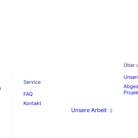
40 Jahre Cap
Über 
Unsere
eu. Über vier Jahrzehnte lang
Service
Abges
umanitäre Hilfe:
n
Proje
FAQ
Kontakt
Unsere Arbeit