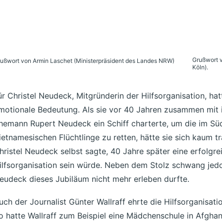
Grußwort v
ußwort von Armin Laschet (Ministerpräsident des Landes NRW)
Köln).
ür Christel Neudeck, Mitgründerin der Hilfsorganisation, h
motionale Bedeutung. Als sie vor 40 Jahren zusammen mit 
hemann Rupert Neudeck ein Schiff charterte, um die im Sü
ietnamesischen Flüchtlinge zu retten, hätte sie sich kaum tr
hristel Neudeck selbst sagte, 40 Jahre später eine erfolgr
ilfsorganisation sein würde. Neben dem Stolz schwang jedo
eudeck dieses Jubiläum nicht mehr erleben durfte.
uch der Journalist Günter Wallraff ehrte die Hilfsorganisation
o hatte Wallraff zum Beispiel eine Mädchenschule in Afgha