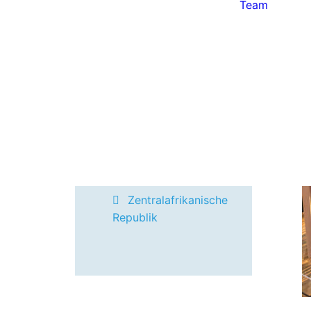
Team
Uganda
Ukraine
Mosambik
Afghanistan
Libanon
Bangladesch
Sierra Leone
Sudan
Zentralafrikanische
Republik