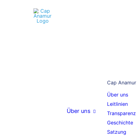
3.
THEMEN
Allgemeines
Events
V
Freie Stellen
Cap Anamur
u
Pressemitteilungen
Über uns
B
Pressespiegel
Leitlinien
Über uns
Aktuelle Projekte
Transparenz
Geschichte
Syrien
Satzung
Äthiopien