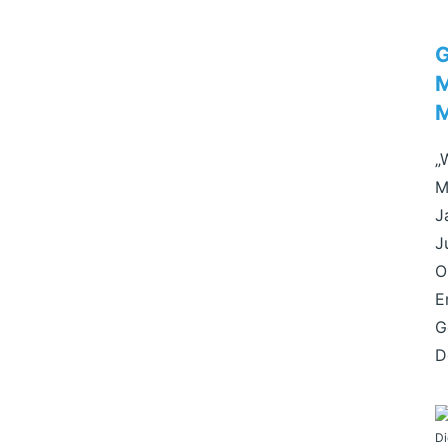
G
M
M
„
M
J
J
O
E
G
D
Di