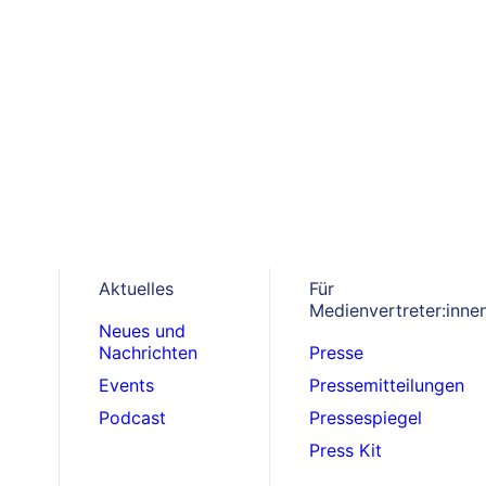
 September 2019
Pressemitteilungen
Pressemitteilung 
Anamur
ielfältig im Einsatz aber stets prinzipientr
Aktuelles
Für
nd bis heute leistet Cap Anamur weltweit h
Medienvertreter:inne
Neues und
edingungslos und nachhaltig.
Nachrichten
Presse
Events
Pressemitteilungen
Podcast
Pressespiegel
Press Kit