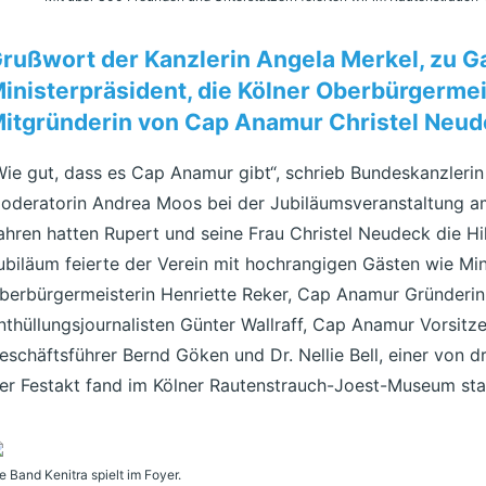
rußwort der Kanzlerin Angela Merkel, zu G
inisterpräsident, die Kölner Oberbürgermei
itgründerin von Cap Anamur Christel Neu
Wie gut, dass es Cap Anamur gibt“, schrieb Bundeskanzleri
oderatorin Andrea Moos bei der Jubiläumsveranstaltung am
ahren hatten Rupert und seine Frau Christel Neudeck die Hi
ubiläum feierte der Verein mit hochrangigen Gästen wie Min
berbürgermeisterin Henriette Reker, Cap Anamur Gründerin
nthüllungsjournalisten Günter Wallraff, Cap Anamur Vorsit
eschäftsführer Bernd Göken und Dr. Nellie Bell, einer von d
er Festakt fand im Kölner Rautenstrauch-Joest-Museum sta
e Band Kenitra spielt im Foyer.