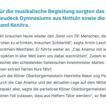
ür die musikalische Begleitung sorgten das
eudeck Gymnasiums aus Nottuln sowie di
and Kenitra.
Wir brauchen heute wieder den ‚Geist von 79‘. Menschen, di
rohen zu ertrinken, brauchen Solidarität“, sagte Armin Lasc
ordrhein-Westfalen. Er führte weiter an: „Cap Anamur mit 
rojekten in aller Welt kann uns dabei wachrütteln“. Zudem kr
aschet den scheidenden italienischen Innenminister Matteo Sa
inen extrem harten Kurs fährt
uch die Kölner Oberbürgermeisterin Henriette Reker zog Pa
urch die Cap Anamur und der aktuellen Lage auf dem Mittel
espekt aller, sagte die parteilose Kölner Oberbürgermeisteri
einen Fall zulassen, dass aus Helfern Täter werden»“, so Rek