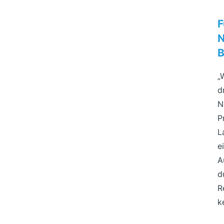
F
N
B
„
d
N
P
L
e
A
d
R
k