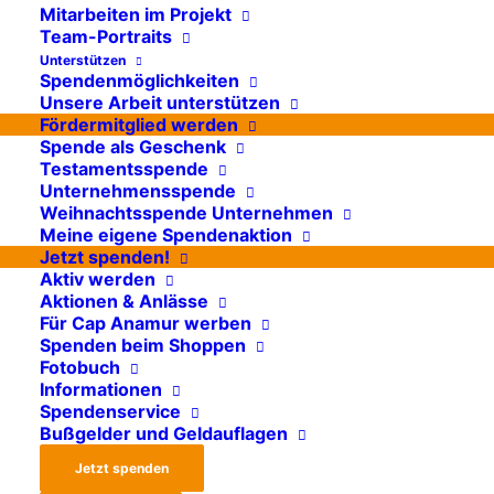
Grace – Klinische
Mitarbeiten im Projekt
Team-Portraits
Mitarbeiterin mit
Unterstützen
Spendenmöglichkeiten
Herz und
Unsere Arbeit unterstützen
Fördermitglied werden
Ambition
Spende als Geschenk
Testamentsspende
Unternehmensspende
Zwischen Klinikalltag,
Weihnachtsspende Unternehmen
sprachlichen Hürden und
Meine eigene Spendenaktion
Jetzt spenden!
großen Herausforderungen
Aktiv werden
beweist Grace, was
Aktionen & Anlässe
Für Cap Anamur werben
Engagement bewirken kann.
Spenden beim Shoppen
Fotobuch
Informationen
Spendenservice
Bußgelder und Geldauflagen
Jetzt spenden