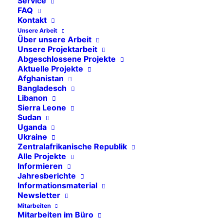
Service
Ukraine
FAQ
Kontakt
Mosambik
Unsere Arbeit
Über unsere Arbeit
Syrien
Unsere Projektarbeit
Afghanistan
Abgeschlossene Projekte
Aktuelle Projekte
Libanon
Afghanistan
Bangladesch
Bangladesch
Libanon
Sierra Leone
Sierra Leone
Sudan
Sudan
Uganda
Ukraine
Zentralafrikanische Republik
Zentralafrikanische Republik
Alle Projekte
Informieren
Jahresberichte
Informationsmaterial
Newsletter
5. Juni 2025
Aktuelle Projekte
,
Sudan
Mitarbeiten
Mitarbeiten im Büro