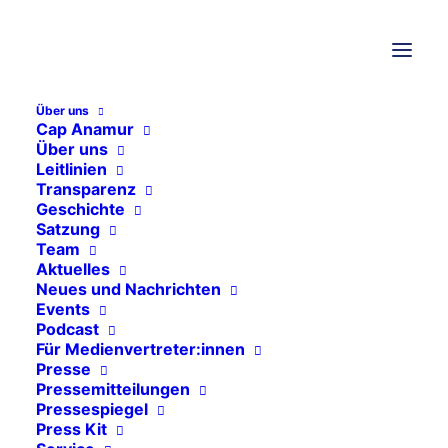
Über uns
THEMEN
Cap Anamur
Über uns
Leitlinien
Transparenz
Allgemeines
Geschichte
Events
Satzung
Team
Freie Stellen
Aktuelles
Neues und Nachrichten
Pressemitteilungen
Events
Pressespiegel
Podcast
Für Medienvertreter:innen
Aktuelle Projekte
Presse
Pressemitteilungen
Äthiopien
Pressespiegel
Press Kit
Uganda