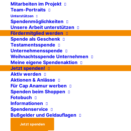
Podcast zur Lage im
Mitarbeiten im Projekt
Sudan: „Skalpell statt
Team-Portraits
Unterstützen
Kalaschnikow“
Spendenmöglichkeiten
Unsere Arbeit unterstützen
Fördermitglied werden
Im neuen Podcast „Skalpell statt
Spende als Geschenk
Kalaschnikow“ aus der Ö1-
Testamentsspende
Unternehmensspende
Wissenschaftsreihe
Dimensionen
steht
Weihnachtsspende Unternehmen
unser Krankenhaus in den Nuba-Bergen
Meine eigene Spendenaktion
im Fokus, das seit fast 30 Jahren unter
Jetzt spenden!
Aktiv werden
extremen Bedingungen medizinische
Aktionen & Anlässe
Versorgung leistet. Die Reportage von
Für Cap Anamur werben
Spenden beim Shoppen
Laura Salm-Reifferscheidt begleitet das
Fotobuch
Team vor Ort, das tagtäglich
Informationen
Schwerverletzte, Malariapatient:innen
Spendenservice
Bußgelder und Geldauflagen
und unterernährte Kinder behandelt –
Jetzt spenden
mitten in einem Gebiet, das immer