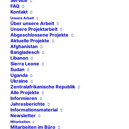
Service
Uganda
FAQ
Kontakt
Ukraine
Unsere Arbeit
Über unsere Arbeit
Mosambik
Unsere Projektarbeit
Afghanistan
Abgeschlossene Projekte
Aktuelle Projekte
Libanon
Afghanistan
Bangladesch
Bangladesch
Libanon
Sierra Leone
Sierra Leone
Sudan
Sudan
Uganda
Ukraine
Zentralafrikanische Republik
Zentralafrikanische Republik
Alle Projekte
Informieren
Jahresberichte
Informationsmaterial
Newsletter
15. April 2025
In
Sudan
,
Aktuelle Projekte
Mitarbeiten
Mitarbeiten im Büro