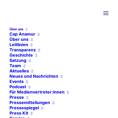
Über uns
THEMEN
Cap Anamur
Über uns
Leitlinien
Transparenz
Allgemeines
Geschichte
Events
Satzung
Team
Freie Stellen
Aktuelles
Neues und Nachrichten
Pressemitteilungen
Events
Pressespiegel
Podcast
Für Medienvertreter:innen
Aktuelle Projekte
Presse
Pressemitteilungen
Syrien
Pressespiegel
Press Kit
Äthiopien