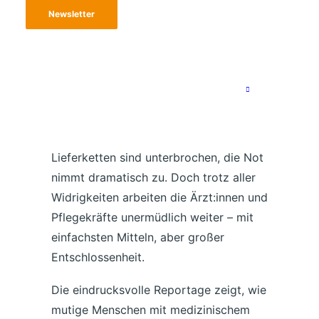
wieder Ziel von Bombardierungen ist
Newsletter
und von der Außenwelt weitgehend
abgeschnitten bleibt.
Mit dem Ausbruch des Bürgerkriegs im
Sudan im April 2023 hat sich die
ohnehin prekäre Lage weiter verschärft:
Die Zahl der Verwundeten steigt,
Lieferketten sind unterbrochen, die Not
nimmt dramatisch zu. Doch trotz aller
Widrigkeiten arbeiten die Ärzt:innen und
Pflegekräfte unermüdlich weiter – mit
einfachsten Mitteln, aber großer
Entschlossenheit.
Die eindrucksvolle Reportage zeigt, wie
mutige Menschen mit medizinischem