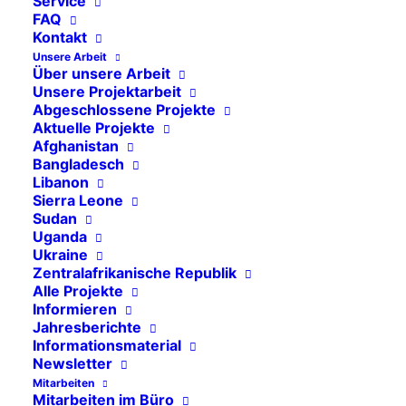
Service
Uganda
FAQ
Kontakt
Ukraine
Unsere Arbeit
Über unsere Arbeit
Mosambik
Unsere Projektarbeit
Afghanistan
Abgeschlossene Projekte
Aktuelle Projekte
Libanon
Afghanistan
Bangladesch
Bangladesch
Libanon
Sierra Leone
Sierra Leone
Sudan
Sudan
Uganda
Ukraine
Zentralafrikanische Republik
Zentralafrikanische Republik
Alle Projekte
Informieren
Jahresberichte
Informationsmaterial
Newsletter
5. Mai 2022
Aktuelle Projekte
,
Zentralafrikanische Republik
Mitarbeiten
Mitarbeiten im Büro