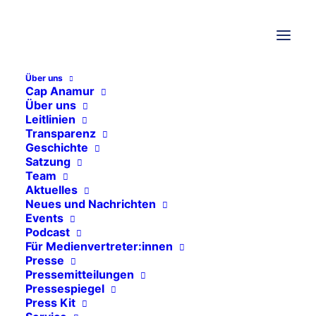
Über uns
THEMEN
Cap Anamur
Über uns
Leitlinien
Transparenz
Allgemeines
Geschichte
Events
Satzung
Team
Freie Stellen
Aktuelles
Neues und Nachrichten
Pressemitteilungen
Events
Pressespiegel
Podcast
Für Medienvertreter:innen
Aktuelle Projekte
Presse
Pressemitteilungen
Syrien
Pressespiegel
Press Kit
Äthiopien