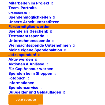
Einblicke in den
Mitarbeiten im Projekt
Team-Portraits
Cap Anamur
Unterstützen
Spendenmöglichkeiten
Krankenhausalltag
Unsere Arbeit unterstützen
Fördermitglied werden
in Bossembélé
Spende als Geschenk
Testamentsspende
Unternehmensspende
Zu einer unserer
Weihnachtsspende Unternehmen
Hauptaufgaben in der
Meine eigene Spendenaktion
Jetzt spenden!
Zentralafrikanischen
Aktiv werden
Republik gehört der Auf- und
Aktionen & Anlässe
Für Cap Anamur werben
Ausbau des
Spenden beim Shoppen
Krankenhauskomplexes in
Fotobuch
Bossembélé. Dieses
Informationen
Spendenservice
Krankenhaus bauen wir seit
Bußgelder und Geldauflagen
2013 stetig aus und stellen
Jetzt spenden
Medikamente sowie