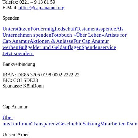
Telefax: 0221 – 9 13 81 59
E-Mail:
office@cap-anamur.org
Spenden
Unterstützen
Fördermitgliedschaft
Testamentsspende
Als
Unternehmen spenden
Fotobuch »Über Leben«
Artists for
Cap Anamur
Aktionen & Anlässe
Für Cap Anamur
werben
Bußgelder und Geldauflagen
Spendenservice
Jetzt spenden!
Bankverbindung
IBAN: DE85 3705 0198 0002 2222 22
BIC: COLSDE33
Sparkasse KölnBonn
Cap Anamur
Über
uns
Leitlinien
Transparenz
Geschichte
Satzung
Mitarbeiten
Team
Unsere Arbeit