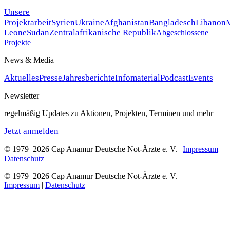
Unsere
Projektarbeit
Syrien
Ukraine
Afghanistan
Bangladesch
Libanon
Leone
Sudan
Zentralafrikanische Republik
Abgeschlossene
Projekte
News & Media
Aktuelles
Presse
Jahresberichte
Infomaterial
Podcast
Events
Newsletter
regelmäßig Updates zu Aktionen, Projekten, Terminen und mehr
Jetzt anmelden
© 1979–2026 Cap Anamur Deutsche Not-Ärzte e. V. |
Impressum
|
Datenschutz
© 1979–2026 Cap Anamur Deutsche Not-Ärzte e. V.
Impressum
|
Datenschutz